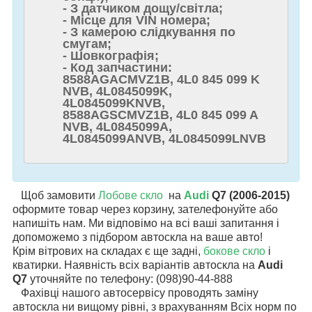
- З датчиком дощу/світла;
- Місце для VIN номера;
- З камерою слідкування по
смугам;
- Шовкографія;
- Код запчастини:
8588AGACMVZ1B, 4L0 845 099 K
NVB, 4L0845099K,
4L0845099KNVB,
8588AGSCMVZ1B, 4L0 845 099 A
NVB, 4L0845099A,
4L0845099ANVB, 4L0845099LNVB
Щоб замовити
Лобове скло
на
Audi
Q7 (2006-2015)
оформите товар через корзину, зателефонуйте або
напишіть нам. Ми відповімо на всі ваші запитання і
допоможемо з підбором автоскла на ваше авто!
Крім вітрових на складах є ще задні,
бокове скло
і
кватирки. Наявність всіх варіантів автоскла на
Audi
Q7
уточняйте по телефону: (098)90-44-888
Фахівці нашого автосервісу проводять заміну
автоскла ни вищому рівні, з врахуванням Всіх норм по