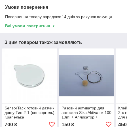
Умови повернення
Повернення товару впродовж 14 днів за рахунок покупця
Всі умови повернення
З цим товаром також замовляють
SensorTack готовий датчик
Разовий активатор для
Клей
дощу Тип 2-1 (сенсоргель)
автоскла Sika Aktivator-100
2-х 
Крапелька
10ml + Апликатор +
для 
Струна
700
150
450
₴
₴