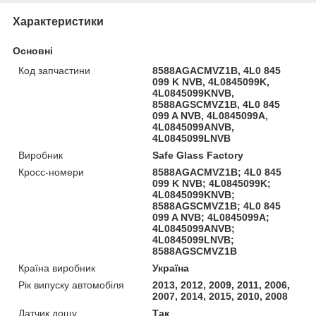
Характеристики
Основні
Код запчастини
8588AGACMVZ1B, 4L0 845
099 K NVB, 4L0845099K,
4L0845099KNVB,
8588AGSCMVZ1B, 4L0 845
099 A NVB, 4L0845099A,
4L0845099ANVB,
4L0845099LNVB
Виробник
Safe Glass Factory
Кросс-номери
8588AGACMVZ1B; 4L0 845
099 K NVB; 4L0845099K;
4L0845099KNVB;
8588AGSCMVZ1B; 4L0 845
099 A NVB; 4L0845099A;
4L0845099ANVB;
4L0845099LNVB;
8588AGSCMVZ1B
Країна виробник
Україна
Рік випуску автомобіля
2013, 2012, 2009, 2011, 2006,
2007, 2014, 2015, 2010, 2008
Датчик дощу
Так