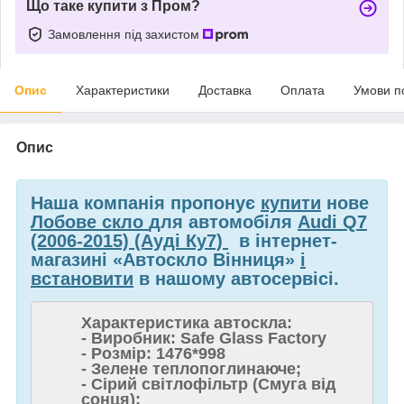
Що таке купити з Пром?
Замовлення під захистом
Опис
Характеристики
Доставка
Оплата
Умови п
Опис
Наша компанія пропонує
купити
нове
Лобове скло
для автомобіля
Audi Q7
(2006-2015) (Ауді Ку7)
в інтернет-
магазині «Автоскло Вінниця»
і
встановити
в нашому автосервісі.
Характеристика автоскла:
- Виробник: Safe Glass Factory
- Розмір: 1476*998
- Зелене теплопоглинаюче;
- Сірий світлофільтр (Смуга від
сонця);