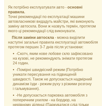
Як потрібно експлуатувати авто -
основні
правила.
Точні рекомендації по експлуатації машини
автовласникові видадуть майстри, які виконують
заміну автоскла. Вони ж назвуть термін, протягом
якого ці рекомендації слід виконувати.
Після заміни автоскла
- можна виділити
наступні загальні правила експлуатації автомобіля
протягом перших 3-7 днів після установки:
-Скотч, яким нове лобове скло зафіксовано
на кузові, не рекомендують знімати протягом
24 годин.
-Помірні швидкісний режим (Потрібно
уникати пересування на підвищеній
швидкості. Також не допускається надмірний
динамізм їзди - режим руху з різкими розгону
і гальмування).
-Не допускається парковка автомобіля з
поперечним ухилом - на бордюр, на
нерівному ділянці (Паркуватися слід тільки