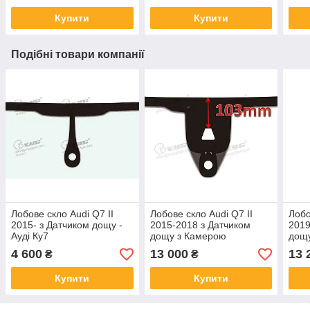
Купити
Купити
Подібні товари компанії
Лобове скло Audi Q7 II
Лобове скло Audi Q7 II
Лобо
2015- з Датчиком дощу -
2015-2018 з Датчиком
2019
Ауді Ку7
дощу з Камерою
дощ
h=103mm з повним
з по
4 600
13 000
13 
₴
₴
підігрівом - Ауді Ку7
Ку7
Купити
Купити