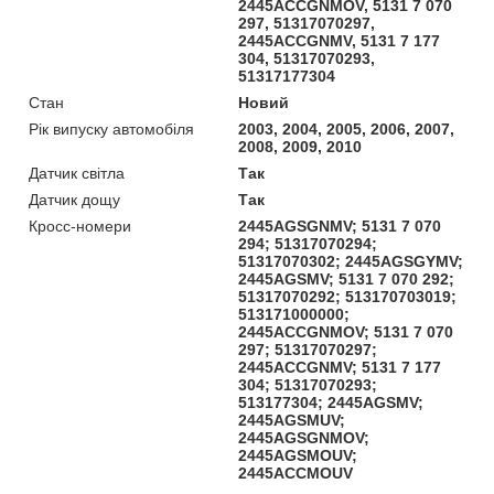
2445ACCGNMOV, 5131 7 070
297, 51317070297,
2445ACCGNMV, 5131 7 177
304, 51317070293,
51317177304
Стан
Новий
Рік випуску автомобіля
2003, 2004, 2005, 2006, 2007,
2008, 2009, 2010
Датчик світла
Так
Датчик дощу
Так
Кросс-номери
2445AGSGNMV; 5131 7 070
294; 51317070294;
51317070302; 2445AGSGYMV;
2445AGSMV; 5131 7 070 292;
51317070292; 513170703019;
513171000000;
2445ACCGNMOV; 5131 7 070
297; 51317070297;
2445ACCGNMV; 5131 7 177
304; 51317070293;
513177304; 2445AGSMV;
2445AGSMUV;
2445AGSGNMOV;
2445AGSMOUV;
2445ACCMOUV