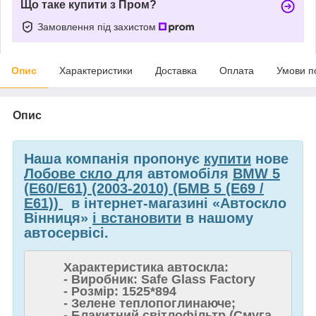
Що таке купити з Пром?
Замовлення під захистом
Опис
Характеристики
Доставка
Оплата
Умови п
Опис
Наша компанія пропонує
купити
нове
Лобове скло
для автомобіля
BMW 5
(E60/E61) (2003-2010) (БМВ 5 (Е69 /
Е61))
в інтернет-магазині «Автоскло
Вінниця»
і встановити
в нашому
автосервісі.
Характеристика автоскла:
- Виробник: Safe Glass Factory
- Розмір: 1525*894
- Зелене теплопоглинаюче;
- Блакитний світлофільтр (Смуга