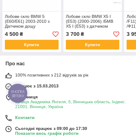
Лобове скло BMW 5
Лобове скло BMW X5 I
Лобо
(E60/E61) 2003-2010 з
(E53) (2000-2006) /БМВ
/F11
Датчиком дощу
Х5 I (Е53) з датчиком
/Ф11
квадратний до 3/2007 -
дощу
кам
4 500
3 700
3 9
₴
₴
БМВ 5
Купити
Купити
Про нас
100% позитивних з 212 відгуків за рік
Працює з 15.03.2013
КНОПКА
ЗВ'ЯЗКУ
м. Вінниця
вулиця Академіка Янгеля, 5, Вінницька область, Індекс:
21001, Вінниця, Україна
Контакти
Сьогодні працює з 09:00 до 17:30
Показати весь графік роботи