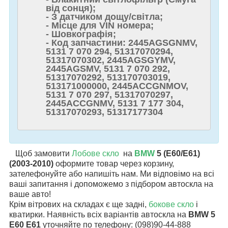
від сонця);
- З датчиком дощу/світла;
- Місце для VIN номера;
- Шовкографія;
- Код запчастини: 2445AGSGNMV,
5131 7 070 294, 51317070294,
51317070302, 2445AGSGYMV,
2445AGSMV, 5131 7 070 292,
51317070292, 513170703019,
513171000000, 2445ACCGNMOV,
5131 7 070 297, 51317070297,
2445ACCGNMV, 5131 7 177 304,
51317070293, 51317177304
Щоб замовити
Лобове скло
на
BMW
5 (E60/E61)
(2003-2010)
оформите товар через корзину,
зателефонуйте або напишіть нам. Ми відповімо на всі
ваші запитання і допоможемо з підбором автоскла на
ваше авто!
Крім вітрових на складах є ще задні,
бокове скло
і
кватирки. Наявність всіх варіантів автоскла на
BMW 5
E60 E61
уточняйте по телефону: (098)90-44-888