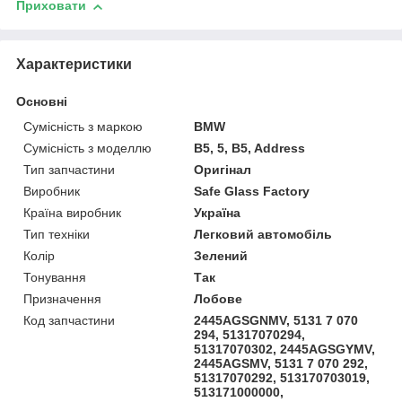
Приховати
Характеристики
Основні
Сумісність з маркою
BMW
Сумісність з моделлю
B5, 5, B5, Address
Тип запчастини
Оригінал
Виробник
Safe Glass Factory
Країна виробник
Україна
Тип техніки
Легковий автомобіль
Колір
Зелений
Тонування
Так
Призначення
Лобове
Код запчастини
2445AGSGNMV, 5131 7 070
294, 51317070294,
51317070302, 2445AGSGYMV,
2445AGSMV, 5131 7 070 292,
51317070292, 513170703019,
513171000000,