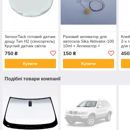
SensorTack готовий датчик
Разовий активатор для
Клей
дощу Тип H2 (сенсоргель)
автоскла Sika Aktivator-100
2-х 
Круглий датчик світла
10ml + Апликатор +
для 
Струна
750
150
450
₴
₴
Купити
Купити
Подібні товари компанії