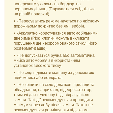
поперечним ухилом - на бордюр, на
нерівному ділянці (Паркуватися слід тільки
на рівній поверхні).
-Пересуватись рекомендується по якісному
дорожньому покриттю без ям і вибоїн.
-Аккуратно користуватися автомобільними
дверима (Різкі хлопки можуть викликати
порушення ще несформованого стику і його
розгерметизацію).
-Не допускається ручна або автоматична
мийка автомобіля з використанням
установок високого тиску.
-Не слід піднімати машину за допомогою
підйомника або домкрата.
-Не кріпити на скло додаткові прилади та
обладнання, наприклад, відеореєстратор,
тримачі для телефону і т.д. відразу після
заміни. Такі дії рекомендується проводити
мінімум через добу після заміни. Також не
рекомендується розміщувати під склом