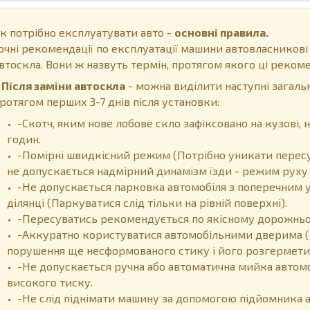
к потрібно експлуатувати авто -
основні правила.
очні рекомендації по експлуатації машини автовласникові
втоскла. Вони ж назвуть термін, протягом якого ці рекоме
ісля заміни автоскла
- можна виділити наступні загальн
ротягом перших 3-7 днів після установки:
-Скотч, яким нове лобове скло зафіксовано на кузові
годин.
-Помірні швидкісний режим (Потрібно уникати пересу
не допускається надмірний динамізм їзди - режим руху 
-Не допускається парковка автомобіля з поперечним у
ділянці (Паркуватися слід тільки на рівній поверхні).
-Пересуватись рекомендується по якісному дорожньом
-Аккуратно користуватися автомобільними дверима (
порушення ще несформованого стику і його розгермети
-Не допускається ручна або автоматична мийка автом
високого тиску.
-Не слід піднімати машину за допомогою підйомника 