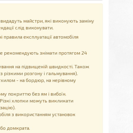
 видадуть майстри, які виконують заміну
ндації слід виконувати.
і правила експлуатації автомобіля
, не рекомендують знімати протягом 24
вання на підвищеній швидкості. Також
з різкими розгону і гальмування).
хилом - на бордюр, на нерівному
у покриттю без ям і вибоїн.
Різкі хлопки можуть викликати
зацію).
обіля з використанням установок
або домкрата.