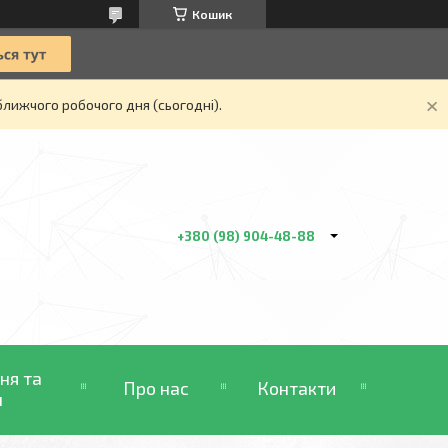
Кошик
ближчого робочого дня (сьогодні).
+380 (98) 904-48-88
ня та
Про нас
Контакти
н