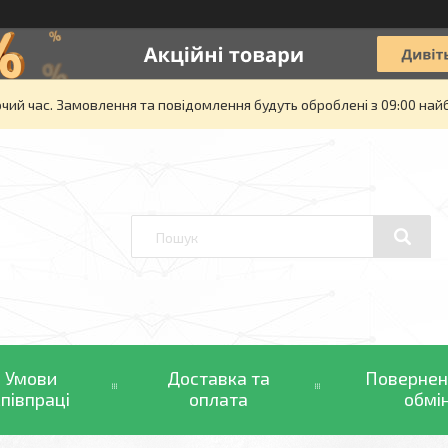
очий час. Замовлення та повідомлення будуть оброблені з 09:00 най
Умови
Доставка та
Повернен
співпраці
оплата
обмі