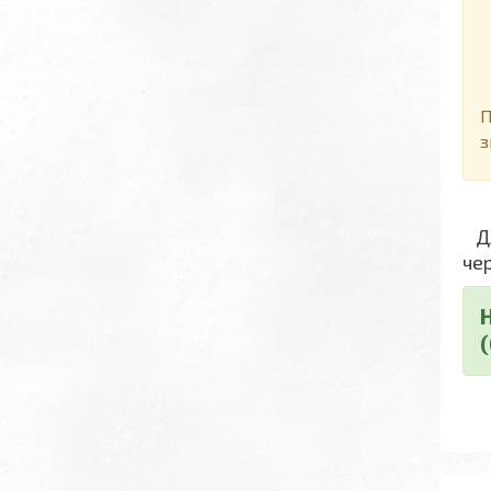
Д
П
з
Дл
че