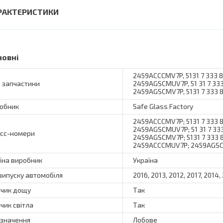
РАКТЕРИСТИКИ
новні
2459ACCCMV7P, 5131 7 333 
 запчастини
2459AGSCMUV7P, 51 31 7 333 
2459AGSCMV7P, 5131 7 333 
обник
Safe Glass Factory
2459ACCCMV7P; 5131 7 333 
2459AGSCMUV7P; 51 31 7 333 
сс-номери
2459AGSCMV7P; 5131 7 333
2459ACCCMUV7P; 2459AGS
їна виробник
Україна
 випуску автомобіля
2016, 2013, 2012, 2017, 2014,
чик дощу
Так
чик світла
Так
значення
Лобове