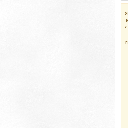
Я
Т
а
П
п