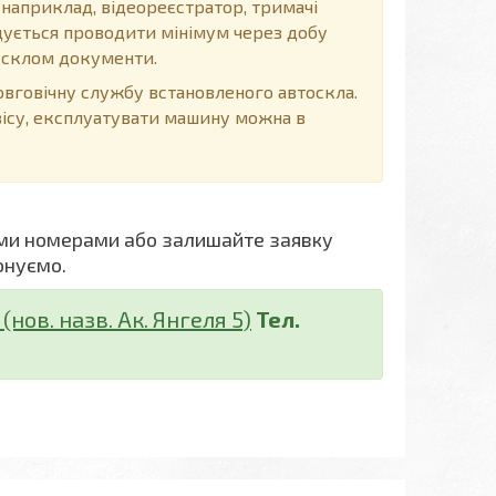
 наприклад, відеореєстратор, тримачі
ендується проводити мінімум через добу
д склом документи.
говічну службу встановленого автоскла.
вісу, експлуатувати машину можна в
ми номерами або залишайте заявку
онуємо.
нов. назв. Ак. Янгеля 5)
Тел.