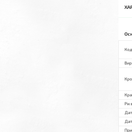
ХА
Ос
Код
Вир
Кро
Кра
Рік
Дат
Дат
При