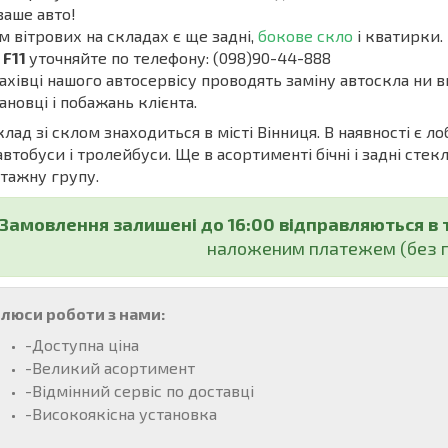
ваше авто!
м вітрових на складах є ще задні,
бокове скло
і кватирки. 
 F11
уточняйте по телефону: (098)90-44-888
івці нашого автосервісу проводять заміну автоскла ни в
ановці і побажань клієнта.
ад зі склом знаходиться в місті Вінниця. В наявності є ло
автобуси і тролейбуси. Ще в асортименті бічні і задні стекл
тажну групу.
Замовлення залишені до 16:00 відправляються в 
наложеним платежем (без п
люси роботи з нами:
-Доступна ціна
-Великий асортимент
-Відмінний сервіс по доставці
-Високоякісна установка