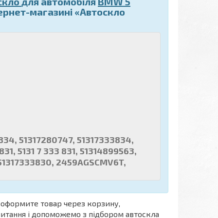
скло
для автомобіля
BMW 5
ернет-магазині «Автоскло
834, 51317280747, 51317333834,
1, 5131 7 333 831, 51314899563,
, 51317333830, 2459AGSCMV6T,
)
оформите товар через корзину,
апитання і допоможемо з підбором автоскла