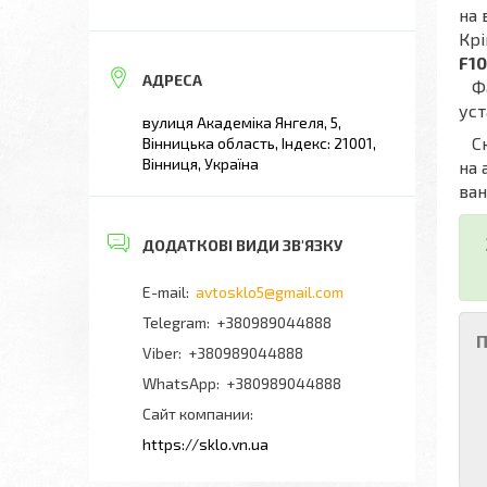
на 
Крі
F10
Фах
уст
вулиця Академіка Янгеля, 5,
Скл
Вінницька область, Індекс: 21001,
Вінниця, Україна
на 
ван
avtosklo5@gmail.com
+380989044888
П
+380989044888
+380989044888
Сайт компании
https://sklo.vn.ua