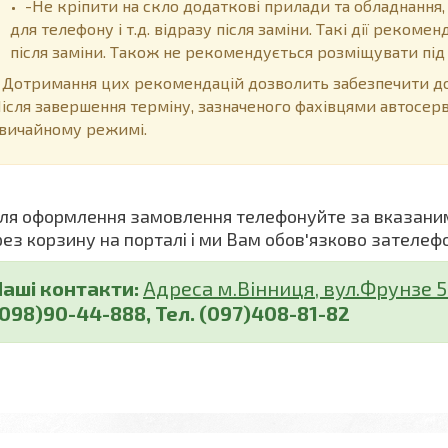
-Не кріпити на скло додаткові прилади та обладнання,
для телефону і т.д. відразу після заміни. Такі дії реком
після заміни. Також не рекомендується розміщувати пі
отримання цих рекомендацій дозволить забезпечити дов
ісля завершення терміну, зазначеного фахівцями автосер
вичайному режимі.
я оформлення замовлення телефонуйте за вказани
рез корзину на порталі і ми Вам обов'язково зателеф
Наші контакти:
Адреса м.Вінниця, вул.Фрунзе 5 (
(098)90-44-888, Тел. (097)408-81-82