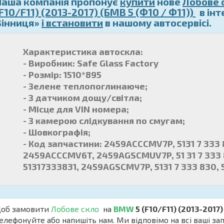
Наша компанія пропонує
купити
нове
Лобове 
F10/F11) (2013-2017) (БМВ 5 (Ф10 / Ф11))
в інт
Вінниця»
і встановити
в нашому автосервісі.
Характеристика автоскла:
- Виробник: Safe Glass Factory
- Розмір: 1510*895
- Зелене теплопоглинаюче;
- З датчиком дощу/світла;
- Місце для VIN номера;
- З камерою слідкування по смугам;
- Шовкографія;
- Код запчастини: 2459ACCCMV7P, 5131 7 333 
2459ACCCMV6T, 2459AGSCMUV7P, 51 31 7 333 83
51317333831, 2459AGSCMV7P, 5131 7 333 830
б замовити
Лобове скло
на
BMW
5 (F10/F11) (2013-2017
елефонуйте або напишіть нам. Ми відповімо на всі ваші з