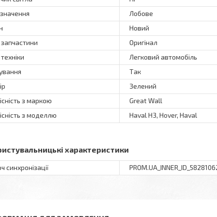
значення
Лобове
н
Новий
 запчастини
Оригінал
 техніки
Легковий автомобіль
ування
Так
ір
Зелений
існість з маркою
Great Wall
існість з моделлю
Haval H3, Hover, Haval
ристувальницькі характеристики
ч синхронізації
PROM.UA_INNER_ID_5828106