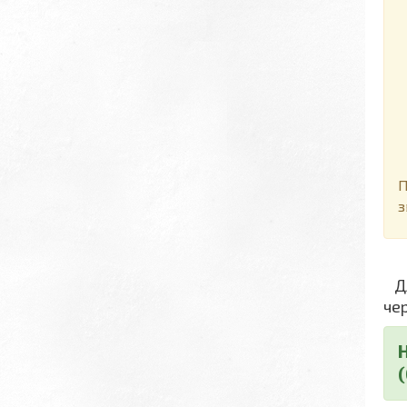
Д
П
з
Дл
че