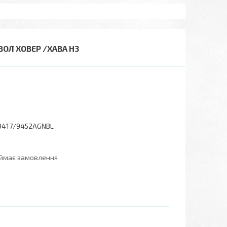
ВОЛ ХОВЕР /ХАВА Н3
9417/9452AGNBL
иймає замовлення