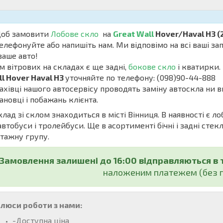
б замовити
Лобове скло
на
Great Wall
Hover/Haval H3 (
елефонуйте або напишіть нам. Ми відповімо на всі ваші з
ваше авто!
м вітрових на складах є ще задні,
бокове скло
і кватирки. 
l Hover Haval H3
уточняйте по телефону: (098)90-44-888
івці нашого автосервісу проводять заміну автоскла ни в
ановці і побажань клієнта.
ад зі склом знаходиться в місті Вінниця. В наявності є ло
автобуси і тролейбуси. Ще в асортименті бічні і задні стекл
тажну групу.
Замовлення залишені до 16:00 відправляються в 
наложеним платежем (без п
люси роботи з нами:
-Доступна ціна