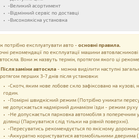
-Великий асортимент
-Відмінний сервіс по доставці
-Високоякісна установка
к потрібно експлуатувати авто -
основні правила.
очні рекомендації по експлуатації машини автовласникові
втоскла. Вони ж назвуть термін, протягом якого ці рекоме
ісля заміни автоскла
- можна виділити наступні загальн
ротягом перших 3-7 днів після установки:
-Скотч, яким нове лобове скло зафіксовано на кузові
годин.
-Помірні швидкісний режим (Потрібно уникати пересу
не допускається надмірний динамізм їзди - режим руху 
-Не допускається парковка автомобіля з поперечним у
ділянці (Паркуватися слід тільки на рівній поверхні).
-Пересуватись рекомендується по якісному дорожньом
-Аккуратно користуватися автомобільними дверима (