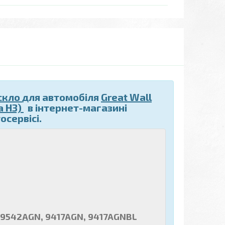
скло
для автомобіля
Great Wall
а Н3)
в інтернет-магазині
осервісі.
 9542AGN, 9417AGN, 9417AGNBL