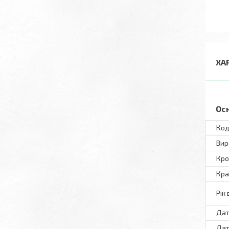
ХА
Ос
Код
Вир
Кро
Кра
Рік
Дат
Дат