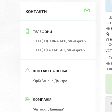
КОНТАКТИ
Що
зат
на 
Крі
Wal
+380 (98) 904-48-88
Менеджер
Фах
уст
+380 (97) 408-81-82
Менеджер
Скл
на 
ван
Юрій Альона Дмитро
П
"Автоскло Вінниця"