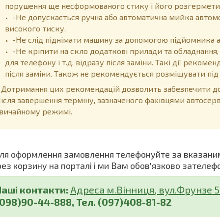
порушення ще несформованого стику і його розгермети
-Не допускається ручна або автоматична мийка автом
високого тиску.
-Не слід піднімати машину за допомогою підйомника 
-Не кріпити на скло додаткові прилади та обладнання,
для телефону і т.д. відразу після заміни. Такі дії реком
після заміни. Також не рекомендується розміщувати пі
отримання цих рекомендацій дозволить забезпечити дов
ісля завершення терміну, зазначеного фахівцями автосер
вичайному режимі.
я оформлення замовлення телефонуйте за вказани
рез корзину на порталі і ми Вам обов'язково зателеф
Наші контакти:
Адреса м.Вінниця, вул.Фрунзе 5 (
(098)90-44-888, Тел. (097)408-81-82