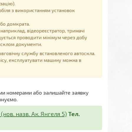
зацію).
обіля з використанням установок
або домкрата.
 наприклад, відеореєстратор, тримачі
ендується проводити мінімум через добу
д склом документи.
говічну службу встановленого автоскла.
вісу, експлуатувати машину можна в
ми номерами або залишайте заявку
онуємо.
нов. назв. Ак. Янгеля 5)
Тел.