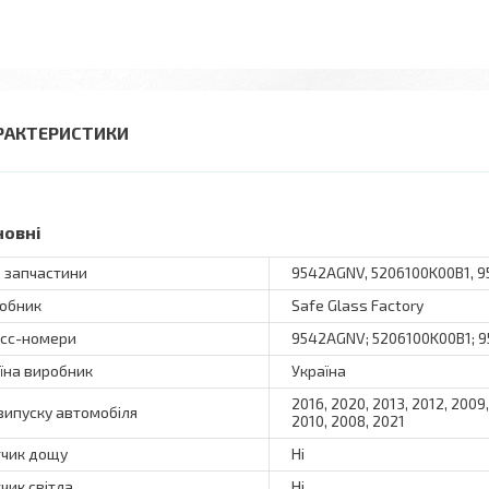
РАКТЕРИСТИКИ
новні
 запчастини
9542AGNV, 5206100K00B1, 
обник
Safe Glass Factory
сс-номери
9542AGNV; 5206100K00B1; 
їна виробник
Україна
2016, 2020, 2013, 2012, 2009,
 випуску автомобіля
2010, 2008, 2021
чик дощу
Ні
чик світла
Ні