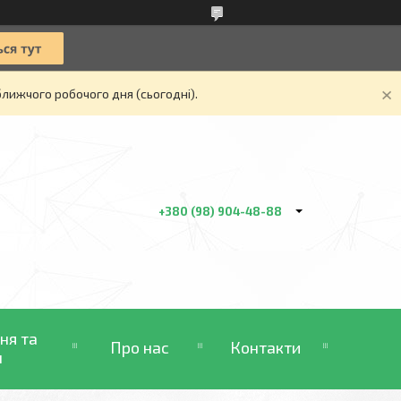
ближчого робочого дня (сьогодні).
+380 (98) 904-48-88
ня та
Про нас
Контакти
н