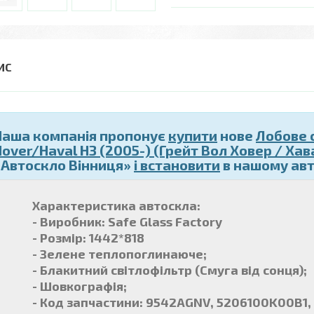
Наша компанія пропонує
купити
нове
Лобове 
Hover/Haval H3 (2005-) (Грейт Вол Ховер / Хав
«Автоскло Вінниця»
і встановити
в нашому авт
Характеристика автоскла:
- Виробник: Safe Glass Factory
- Розмір: 1442*818
- Зелене теплопоглинаюче;
- Блакитний світлофільтр (Смуга від сонця);
- Шовкографія;
- Код запчастини: 9542AGNV, 5206100K00B1,