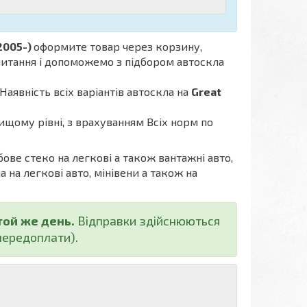
2005-)
оформите товар через корзину,
апитання і допоможемо з підбором автоскла
Наявність всіх варіантів автоскла на
Great
ищому рівні, з врахуванням Всіх норм по
бове стеко на легкові а також вантажні авто,
а на легкові авто, мінівени а також на
той же день.
Відправки здійснюються
ередоплати).