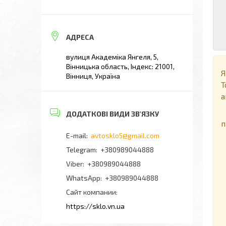
вулиця Академіка Янгеля, 5,
Вінницька область, Індекс: 21001,
Я
Вінниця, Україна
Т
а
П
п
avtosklo5@gmail.com
+380989044888
+380989044888
+380989044888
Сайт компании
https://sklo.vn.ua