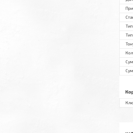
При
Ста
Тип
Тип
Тон
Кол
Сум
Сум
Ко
Клю