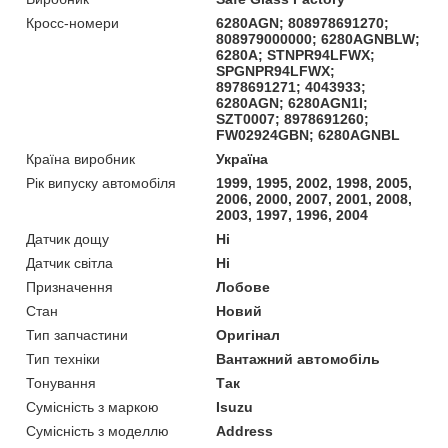
Кросс-номери
6280AGN; 808978691270;
808979000000; 6280AGNBLW;
6280A; STNPR94LFWX;
SPGNPR94LFWX;
8978691271; 4043933;
6280AGN; 6280AGN1I;
SZT0007; 8978691260;
FW02924GBN; 6280AGNBL
Країна виробник
Україна
Рік випуску автомобіля
1999, 1995, 2002, 1998, 2005,
2006, 2000, 2007, 2001, 2008,
2003, 1997, 1996, 2004
Датчик дощу
Ні
Датчик світла
Ні
Призначення
Лобове
Стан
Новий
Тип запчастини
Оригінал
Тип техніки
Вантажний автомобіль
Тонування
Так
Сумісність з маркою
Isuzu
Сумісність з моделлю
Address