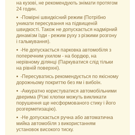
на кузові, не рекомендують знімати протягом
24 годин.
-Помірні швидкісний режим (Потрібно
уникати пересування на підвищеній
швидкості. Також не допускається надмірний
динамізм їзди - режим руху з різкими розгону
і гальмування).
-Не допускається парковка автомобіля з
поперечним ухилом - на бордюр, на
нерівному ділянці (Паркуватися слід тільки
на рівній поверхні).
-Пересуватись рекомендується по якісному
дорожньому покриттю без ям і вибоїн.
-Аккуратно користуватися автомобільними
дверима (Різкі хлопки можуть викликати
порушення ще несформованого стику і його
розгерметизацію).
-Не допускається ручна або автоматична
мийка автомобіля з використанням
установок високого тиску.