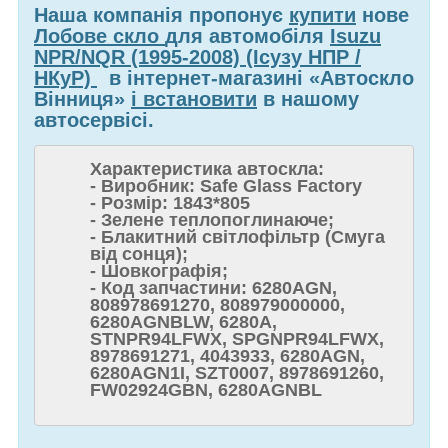
Наша компанія пропонує
купити
нове
Лобове скло
для автомобіля
Isuzu
NPR/NQR (1995-2008) (Ісузу НПР /
НКуР)
в інтернет-магазині «Автоскло
Вінниця»
і встановити
в нашому
автосервісі.
Характеристика автоскла:
- Виробник: Safe Glass Factory
- Розмір: 1843*805
- Зелене теплопоглинаюче;
- Блакитний світлофільтр (Смуга
від сонця);
- Шовкографія;
- Код запчастини: 6280AGN,
808978691270, 808979000000,
6280AGNBLW, 6280A,
STNPR94LFWX, SPGNPR94LFWX,
8978691271, 4043933, 6280AGN,
6280AGN1I, SZT0007, 8978691260,
FW02924GBN, 6280AGNBL