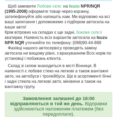
Щоб замовити
Лобове скло
на
Isuzu
NPR/NQR
(1995-2008)
оформите товар через корзину,
зателефонуйте або напишіть нам. Ми відповімо на всі
ваші запитання і допоможемо з підбором автоскла на
ваше авто!
Крім вітрових на складах є ще задні,
бокове скло
і
кватирки. Наявність всіх варіантів автоскла на
Isuzu
NPR NQR
уточняйте по телефону: (098)90-44-888
Фахівці нашого автосервісу проводять заміну
автоскла ни вищому рівні, з врахуванням Всіх норм по
установці і побажань клієнта.
Склад зі склом знаходиться в місті Вінниця. В
наявності є лобове стеко на легкові а також вантажні
авто, на автобуси і тролейбуси. Ще в асортименті бічні
і задні стекла на легкові авто, мінівени а також на
вантажну групу.
Замовлення залишені до 16:00
відправляються в той же день.
Відправки
здійснюються наложеним платежем (без
передоплати).