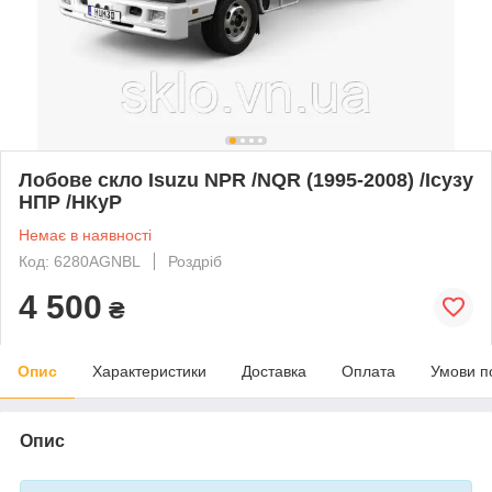
Лобове скло Isuzu NPR /NQR (1995-2008) /Ісузу
НПР /НКуР
Немає в наявності
Код: 6280AGNBL
Роздріб
4 500
₴
Опис
Характеристики
Доставка
Оплата
Умови п
Опис