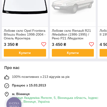
Лобове скло Opel Frontera
Лобове скло Renault R21
Лобо
B/Isuzu Rodeo 1998-2004 -
/Medallion (1986-1995) /
II 1
Опель Фронтера
Рено Р21 /Медаліон
3 350
3 450
4 5
₴
₴
Купити
Купити
Про нас
100% позитивних з 213 відгуків за рік
Працює з 15.03.2013
м. Вінниця
вулиця Академіка Янгеля, 5, Вінницька область, Індекс:
21001, Вінниця, Україна
КНОПКА
ЗВ'ЯЗКУ