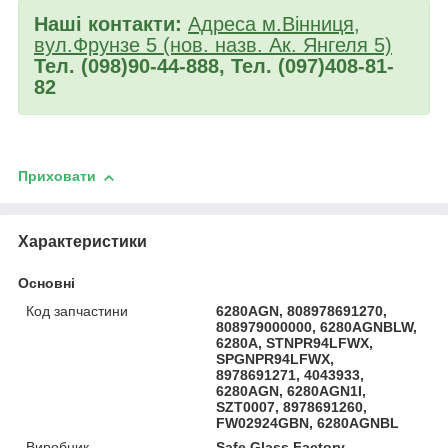
Наші контакти:
Адреса м.Вінниця,
вул.Фрунзе 5 (нов. назв. Ак. Янгеля 5)
Тел. (098)90-44-888, Тел. (097)408-81-
82
Приховати
Характеристики
Основні
Код запчастини
6280AGN, 808978691270,
808979000000, 6280AGNBLW,
6280A, STNPR94LFWX,
SPGNPR94LFWX,
8978691271, 4043933,
6280AGN, 6280AGN1I,
SZT0007, 8978691260,
FW02924GBN, 6280AGNBL
Виробник
Safe Glass Factory