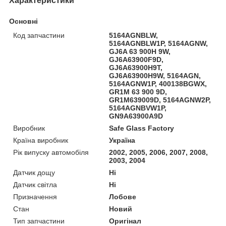
Характеристики
Основні
Код запчастини
5164AGNBLW,
5164AGNBLW1P, 5164AGNW,
GJ6A 63 900H 9W,
GJ6A63900F9D,
GJ6A63900H9T,
GJ6A63900H9W, 5164AGN,
5164AGNW1P, 400138BGWX,
GR1M 63 900 9D,
GR1M639009D, 5164AGNW2P,
5164AGNBVW1P,
GN9A63900A9D
Виробник
Safe Glass Factory
Країна виробник
Україна
Рік випуску автомобіля
2002, 2005, 2006, 2007, 2008,
2003, 2004
Датчик дощу
Ні
Датчик світла
Ні
Призначення
Лобове
Стан
Новий
Тип запчастини
Оригінал