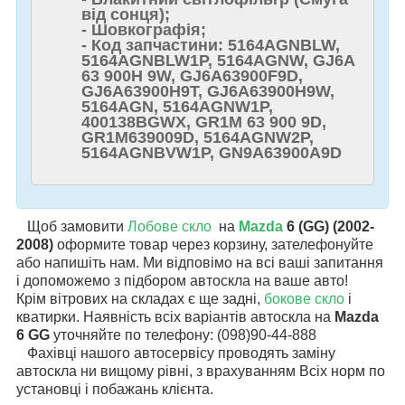
від сонця);
- Шовкографія;
- Код запчастини: 5164AGNBLW,
5164AGNBLW1P, 5164AGNW, GJ6A
63 900H 9W, GJ6A63900F9D,
GJ6A63900H9T, GJ6A63900H9W,
5164AGN, 5164AGNW1P,
400138BGWX, GR1M 63 900 9D,
GR1M639009D, 5164AGNW2P,
5164AGNBVW1P, GN9A63900A9D
Щоб замовити
Лобове скло
на
Mazda
6 (GG) (2002-
2008)
оформите товар через корзину, зателефонуйте
або напишіть нам. Ми відповімо на всі ваші запитання
і допоможемо з підбором автоскла на ваше авто!
Крім вітрових на складах є ще задні,
бокове скло
і
кватирки. Наявність всіх варіантів автоскла на
Mazda
6 GG
уточняйте по телефону: (098)90-44-888
Фахівці нашого автосервісу проводять заміну
автоскла ни вищому рівні, з врахуванням Всіх норм по
установці і побажань клієнта.