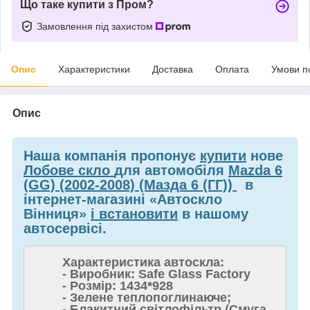
Що таке купити з Пром?
Замовлення під захистом
Опис
Характеристики
Доставка
Оплата
Умови п
Опис
Наша компанія пропонує
купити
нове
Лобове скло
для автомобіля
Mazda 6
(GG) (2002-2008) (Мазда 6 (ГГ))
в
інтернет-магазині «Автоскло
Вінниця»
і встановити
в нашому
автосервісі.
Характеристика автоскла:
- Виробник: Safe Glass Factory
- Розмір: 1434*928
- Зелене теплопоглинаюче;
- Блакитний світлофільтр (Смуга