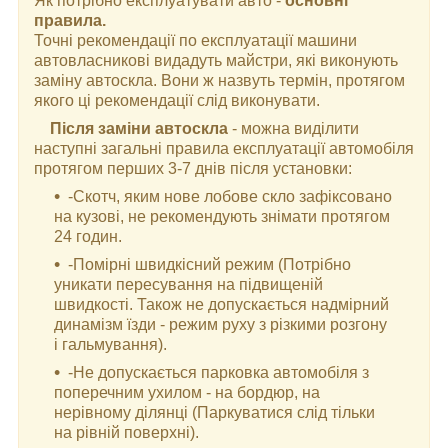
Як потрібно експлуатувати авто -
основні
правила.
Точні рекомендації по експлуатації машини
автовласникові видадуть майстри, які виконують
заміну автоскла. Вони ж назвуть термін, протягом
якого ці рекомендації слід виконувати.
Після заміни автоскла
- можна виділити
наступні загальні правила експлуатації автомобіля
протягом перших 3-7 днів після установки:
-Скотч, яким нове лобове скло зафіксовано
на кузові, не рекомендують знімати протягом
24 годин.
-Помірні швидкісний режим (Потрібно
уникати пересування на підвищеній
швидкості. Також не допускається надмірний
динамізм їзди - режим руху з різкими розгону
і гальмування).
-Не допускається парковка автомобіля з
поперечним ухилом - на бордюр, на
нерівному ділянці (Паркуватися слід тільки
на рівній поверхні).