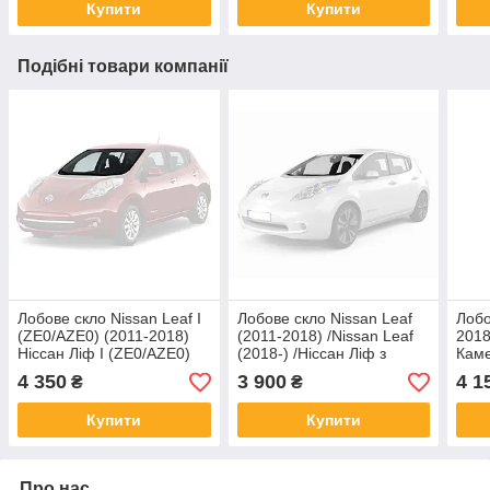
Купити
Купити
Подібні товари компанії
Лобове скло Nissan Leaf I
Лобове скло Nissan Leaf
Лобо
(ZE0/AZE0) (2011-2018)
(2011-2018) /Nissan Leaf
2018
Ніссан Ліф I (ZE0/AZE0)
(2018-) /Ніссан Ліф з
Каме
датчиком дощу
4 350
3 900
4 1
₴
₴
Купити
Купити
Про нас