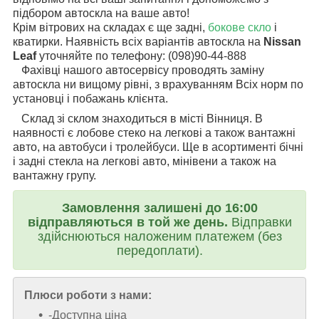
підбором автоскла на ваше авто!
Крім вітрових на складах є ще задні,
бокове скло
і
кватирки. Наявність всіх варіантів автоскла на
Nissan
Leaf
уточняйте по телефону: (098)90-44-888
Фахівці нашого автосервісу проводять заміну
автоскла ни вищому рівні, з врахуванням Всіх норм по
установці і побажань клієнта.
Склад зі склом знаходиться в місті Вінниця. В
наявності є лобове стеко на легкові а також вантажні
авто, на автобуси і тролейбуси. Ще в асортименті бічні
і задні стекла на легкові авто, мінівени а також на
вантажну групу.
Замовлення залишені до 16:00
відправляються в той же день.
Відправки
здійснюються наложеним платежем (без
передоплати).
Плюси роботи з нами:
-Доступна ціна