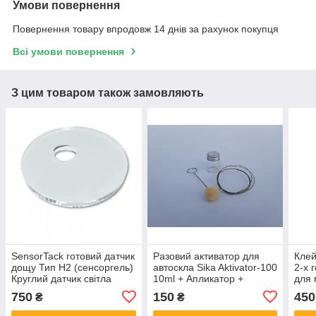
Умови повернення
Повернення товару впродовж 14 днів за рахунок покупця
Всі умови повернення
З цим товаром також замовляють
SensorTack готовий датчик
Разовий активатор для
Клей
дощу Тип H2 (сенсоргель)
автоскла Sika Aktivator-100
2-х 
Круглий датчик світла
10ml + Апликатор +
для 
Струна
750
150
450
₴
₴