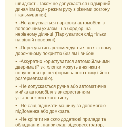
швидкості. Також не допускається надмірний
динамізм їзди - режим руху з різкими розгону
і гальмування).
-Не допускається парковка автомобіля з
поперечним ухилом - на бордюр, на
нерівному ділянці (Паркуватися слід тільки
на рівній поверхні).
-Пересуватись рекомендується по якісному
дорожньому покриттю без ям і вибоїн.
-Аккуратно користуватися автомобільними
дверима (Різкі хлопки можуть викликати
порушення ще несформованого стику і його
розгерметизацію).
-Не допускається ручна або автоматична
мийка автомобіля з використанням
установок високого тиску.
-Не слід піднімати машину за допомогою
підйомника або домкрата.
-Не кріпити на скло додаткові прилади та
обладнання, наприклад, відеореєстратор,