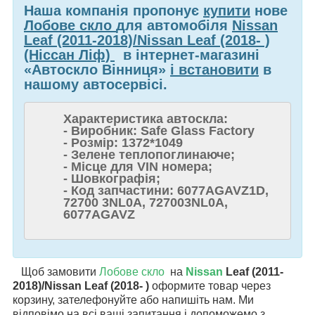
Наша компанія пропонує
купити
нове
Лобове скло
для автомобіля
Nissan
Leaf (2011-2018)/Nissan Leaf (2018- )
(Ніссан Ліф)
в інтернет-магазині
«Автоскло Вінниця»
і встановити
в
нашому автосервісі.
Характеристика автоскла:
- Виробник: Safe Glass Factory
- Розмір: 1372*1049
- Зелене теплопоглинаюче;
- Місце для VIN номера;
- Шовкографія;
- Код запчастини: 6077AGAVZ1D,
72700 3NL0A, 727003NL0A,
6077AGAVZ
Щоб замовити
Лобове скло
на
Nissan
Leaf (2011-
2018)/Nissan Leaf (2018- )
оформите товар через
корзину, зателефонуйте або напишіть нам. Ми
відповімо на всі ваші запитання і допоможемо з