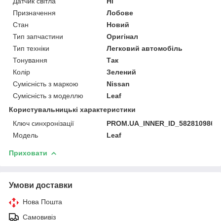
Датчик світла
Ні
Призначення
Лобове
Стан
Новий
Тип запчастини
Оригінал
Тип техніки
Легковий автомобіль
Тонування
Так
Колір
Зелений
Сумісність з маркою
Nissan
Сумісність з моделлю
Leaf
Користувальницькі характеристики
Ключ синхронізації
PROM.UA_INNER_ID_582810986
Мoдель
Leaf
Приховати
Умови доставки
Нова Пошта
Самовивіз