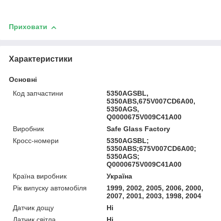
Приховати
Характеристики
Основні
Код запчастини
5350AGSBL,
5350ABS,675V007CD6A00,
5350AGS,
Q0000675V009C41A00
Виробник
Safe Glass Factory
Кросс-номери
5350AGSBL;
5350ABS;675V007CD6A00;
5350AGS;
Q0000675V009C41A00
Країна виробник
Україна
Рік випуску автомобіля
1999, 2002, 2005, 2006, 2000,
2007, 2001, 2003, 1998, 2004
Датчик дощу
Ні
Датчик світла
Ні