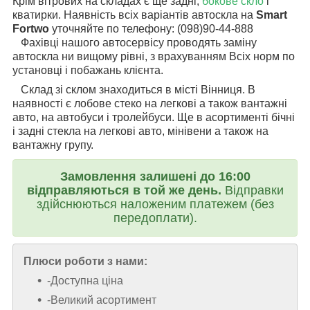
Крім вітрових на складах є ще задні,
бокове скло
і
кватирки. Наявність всіх варіантів автоскла на
Smart
Fortwo
уточняйте по телефону: (098)90-44-888
Фахівці нашого автосервісу проводять заміну
автоскла ни вищому рівні, з врахуванням Всіх норм по
установці і побажань клієнта.
Склад зі склом знаходиться в місті Вінниця. В
наявності є лобове стеко на легкові а також вантажні
авто, на автобуси і тролейбуси. Ще в асортименті бічні
і задні стекла на легкові авто, мінівени а також на
вантажну групу.
Замовлення залишені до 16:00
відправляються в той же день.
Відправки
здійснюються наложеним платежем (без
передоплати).
Плюси роботи з нами:
-Доступна ціна
-Великий асортимент