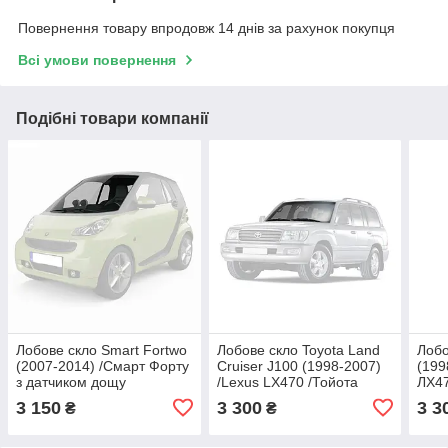
Повернення товару впродовж 14 днів за рахунок покупця
Всі умови повернення
Подібні товари компанії
Лобове скло Smart Fortwo
Лобове скло Toyota Land
Лобо
(2007-2014) /Смарт Форту
Cruiser J100 (1998-2007)
(199
з датчиком дощу
/Lexus LX470 /Тойота
ЛХ4
Ленд Крузер з датчиком
3 150
3 300
3 3
₴
₴