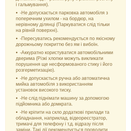
і гальмування).
-Не допускається парковка автомобіля з
поперечним ухилом - на бордюр, на
нерівному ділянці (Паркуватися слід тільки
на рівній поверхні).
-Пересуватись рекомендується по якісному
дорожньому покриттю без ям і вибоїн.
-Аккуратно користуватися автомобільними
дверима (Різкі хлопки можуть викликати
порушення ще несформованого стику і його
розгерметизацію).
-Не допускається ручна або автоматична
мийка автомобіля з використанням
установок високого тиску.
-Не слід піднімати машину за допомогою
підйомника або домкрата.
-Не кріпити на скло додаткові прилади та
обладнання, наприклад, відеореєстратор,
тримачі для телефону і т.д. відразу після
заміни. Такі дії рекомендується проводити