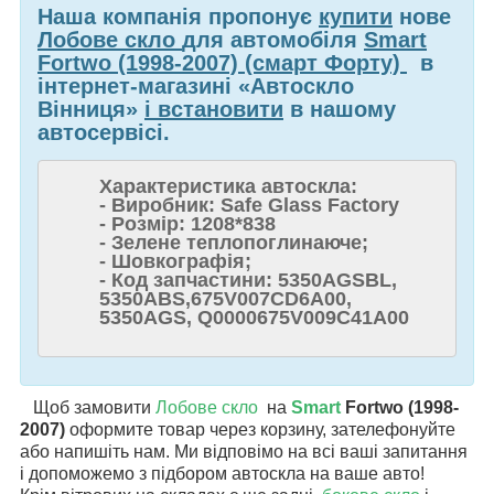
Наша компанія пропонує
купити
нове
Лобове скло
для автомобіля
Smart
Fortwo (1998-2007) (смарт Форту)
в
інтернет-магазині «Автоскло
Вінниця»
і встановити
в нашому
автосервісі.
Характеристика автоскла:
- Виробник: Safe Glass Factory
- Розмір: 1208*838
- Зелене теплопоглинаюче;
- Шовкографія;
- Код запчастини: 5350AGSBL,
5350ABS,675V007CD6A00,
5350AGS, Q0000675V009C41A00
Щоб замовити
Лобове скло
на
Smart
Fortwo (1998-
2007)
оформите товар через корзину, зателефонуйте
або напишіть нам. Ми відповімо на всі ваші запитання
і допоможемо з підбором автоскла на ваше авто!