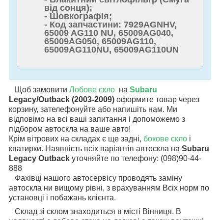
від сонця);
- Шовкографія;
- Код запчастини: 7929AGNHV,
65009 AG110 NU, 65009AG040,
65009AG050, 65009AG110,
65009AG110NU, 65009AG110UN
Щоб замовити
Лобове скло
на
Subaru
Legacy/Outback (2003-2009)
оформите товар через
корзину, зателефонуйте або напишіть нам. Ми
відповімо на всі ваші запитання і допоможемо з
підбором автоскла на ваше авто!
Крім вітрових на складах є ще задні,
бокове скло
і
кватирки. Наявність всіх варіантів автоскла на
Subaru
Legacy Outback
уточняйте по телефону: (098)90-44-
888
Фахівці нашого автосервісу проводять заміну
автоскла ни вищому рівні, з врахуванням Всіх норм по
установці і побажань клієнта.
Склад зі склом знаходиться в місті Вінниця. В