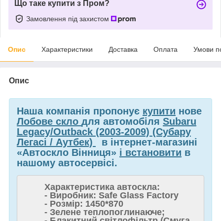
Що таке купити з Пром?
Замовлення під захистом
Опис
Характеристики
Доставка
Оплата
Умови п
Опис
Наша компанія пропонує
купити
нове
Лобове скло
для автомобіля
Subaru
Legacy/Outback (2003-2009) (Субару
Легасі / Аутбек)
в інтернет-магазині
«Автоскло Вінниця»
і встановити
в
нашому автосервісі.
Характеристика автоскла:
- Виробник: Safe Glass Factory
- Розмір: 1450*870
- Зелене теплопоглинаюче;
- Блакитний світлофільтр (Смуга