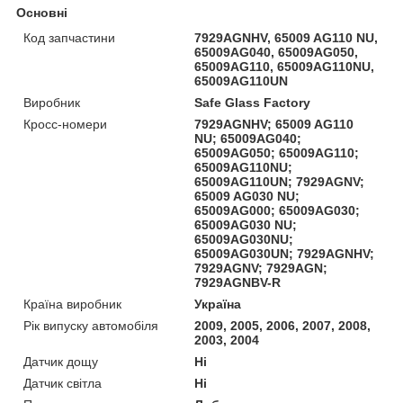
Основні
Код запчастини
7929AGNHV, 65009 AG110 NU,
65009AG040, 65009AG050,
65009AG110, 65009AG110NU,
65009AG110UN
Виробник
Safe Glass Factory
Кросс-номери
7929AGNHV; 65009 AG110
NU; 65009AG040;
65009AG050; 65009AG110;
65009AG110NU;
65009AG110UN; 7929AGNV;
65009 AG030 NU;
65009AG000; 65009AG030;
65009AG030 NU;
65009AG030NU;
65009AG030UN; 7929AGNHV;
7929AGNV; 7929AGN;
7929AGNBV-R
Країна виробник
Україна
Рік випуску автомобіля
2009, 2005, 2006, 2007, 2008,
2003, 2004
Датчик дощу
Ні
Датчик світла
Ні