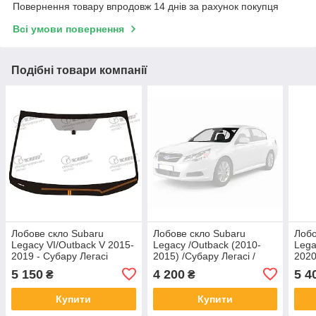
Повернення товару впродовж 14 днів за рахунок покупця
Всі умови повернення
Подібні товари компанії
Лобове скло Subaru
Лобове скло Subaru
Лобо
Legacy VI/Outback V 2015-
Legacy /Outback (2010-
Lega
2019 - Субару Легасі
2015) /Субару Легасі /
2020
Аутбек з датчиком дощу
2шт 
5 150
4 200
5 4
₴
₴
Купити
Купити