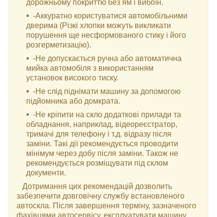
дорожньому покриттю без ям і вибоїн.
-Аккуратно користуватися автомобільними
дверима (Різкі хлопки можуть викликати
порушення ще несформованого стику і його
розгерметизацію).
-Не допускається ручна або автоматична
мийка автомобіля з використанням
установок високого тиску.
-Не слід піднімати машину за допомогою
підйомника або домкрата.
-Не кріпити на скло додаткові прилади та
обладнання, наприклад, відеореєстратор,
тримачі для телефону і т.д. відразу після
заміни. Такі дії рекомендується проводити
мінімум через добу після заміни. Також не
рекомендується розміщувати під склом
документи.
Дотримання цих рекомендацій дозволить
забезпечити довговічну службу встановленого
автоскла. Після завершення терміну, зазначеного
фахівцями автосервісу, експлуатувати машину