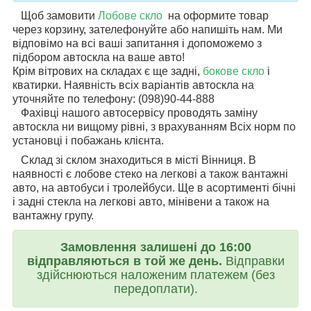
Щоб замовити
Лобове скло
на
оформите товар
через корзину, зателефонуйте або напишіть нам. Ми
відповімо на всі ваші запитання і допоможемо з
підбором автоскла на ваше авто!
Крім вітрових на складах є ще задні,
бокове скло
і
кватирки. Наявність всіх варіантів автоскла на
уточняйте по телефону: (098)90-44-888
Фахівці нашого автосервісу проводять заміну
автоскла ни вищому рівні, з врахуванням Всіх норм по
установці і побажань клієнта.
Склад зі склом знаходиться в місті Вінниця. В
наявності є лобове стеко на легкові а також вантажні
авто, на автобуси і тролейбуси. Ще в асортименті бічні
і задні стекла на легкові авто, мінівени а також на
вантажну групу.
Замовлення залишені до 16:00
відправляються в той же день.
Відправки
здійснюються наложеним платежем (без
передоплати).