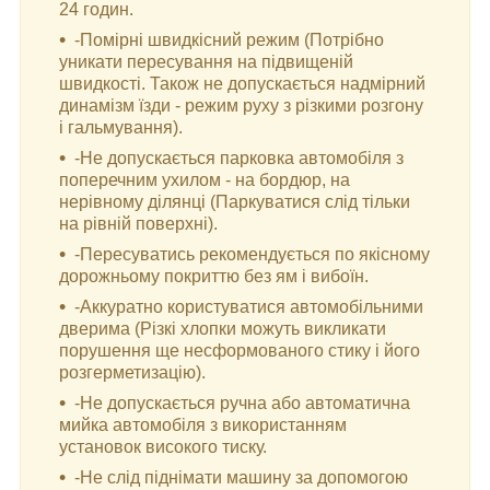
24 годин.
-Помірні швидкісний режим (Потрібно
уникати пересування на підвищеній
швидкості. Також не допускається надмірний
динамізм їзди - режим руху з різкими розгону
і гальмування).
-Не допускається парковка автомобіля з
поперечним ухилом - на бордюр, на
нерівному ділянці (Паркуватися слід тільки
на рівній поверхні).
-Пересуватись рекомендується по якісному
дорожньому покриттю без ям і вибоїн.
-Аккуратно користуватися автомобільними
дверима (Різкі хлопки можуть викликати
порушення ще несформованого стику і його
розгерметизацію).
-Не допускається ручна або автоматична
мийка автомобіля з використанням
установок високого тиску.
-Не слід піднімати машину за допомогою