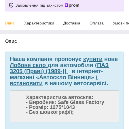
Замовлення під захистом
Опис
Характеристики
Доставка
Оплата
Умови п
Опис
Наша компанія пропонує
купити
нове
Лобове скло
для автомобіля
(ПАЗ
3205 (Праві) (1989-))
в інтернет-
магазині «Автоскло Вінниця»
і
встановити
в нашому автосервісі.
Характеристика автоскла:
- Виробник: Safe Glass Factory
- Розмір: 1275*1043
- Без шовкографії;